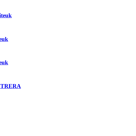
iteuk
euk
euk
OS TRERA