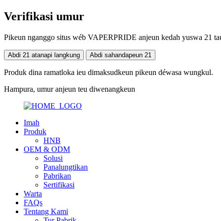
Verifikasi umur
Pikeun nganggo situs wéb VAPERPRIDE anjeun kedah yuswa 21 taun 
Abdi 21 atanapi langkung
Abdi sahandapeun 21
Produk dina ramatloka ieu dimaksudkeun pikeun déwasa wungkul.
Hampura, umur anjeun teu diwenangkeun
Imah
Produk
HNB
OEM & ODM
Solusi
Panalungtikan
Pabrikan
Sertifikasi
Warta
FAQs
Tentang Kami
Tur Pabrik