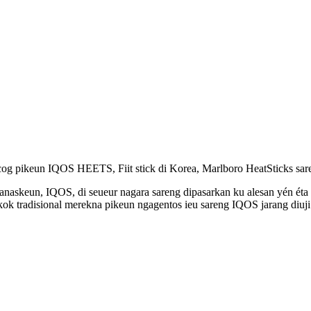
 pikeun IQOS HEETS, Fiit stick di Korea, Marlboro HeatSticks saren
panaskeun, IQOS, di seueur nagara sareng dipasarkan ku alesan yén ét
ok tradisional merekna pikeun ngagentos ieu sareng IQOS jarang diuji 