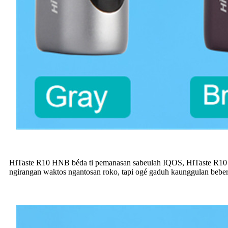
HiTaste R10 HNB béda ti pemanasan sabeulah IQOS, HiTaste R10 
ngirangan waktos ngantosan roko, tapi ogé gaduh kaunggulan bebe