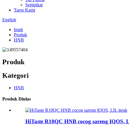
Sertipikat
Taros Kami
English
Imah
Produk
HNB
Produk
Kategori
HNB
Produk Diulas
HiTaste R10QC HNB cocog sareng IQOS, L