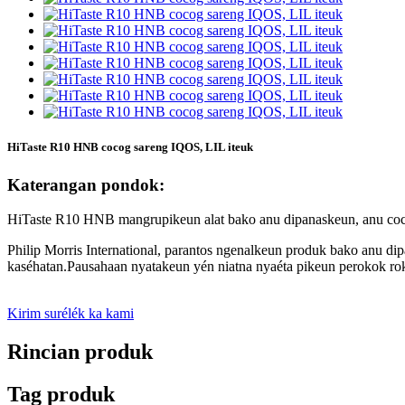
HiTaste R10 HNB cocog sareng IQOS, LIL iteuk
Katerangan pondok:
HiTaste R10 HNB mangrupikeun alat bako anu dipanaskeun, anu cocog
Philip Morris International, parantos ngenalkeun produk bako anu di
kaséhatan.Pausahaan nyatakeun yén niatna nyaéta pikeun perokok rok
Kirim surélék ka kami
Rincian produk
Tag produk